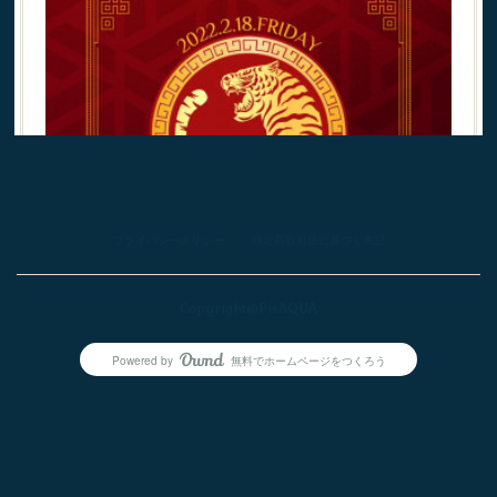
プライバシーポリシー
特定商取引法に基づく表記
Copyright@PisAQUA
Powered by
無料でホームページをつくろう
AmebaOwnd
今日は金運アップの日！
こんにちは！2月の半ばも過ぎ、お店屋さんは春を感じさ
せる商品が立ち並ぶ中、外はまだまだ寒いですね❄️雪もち
らつくここ数日。早くあったかくなぁれ！って気持ちで…
フォロー