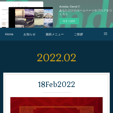
Ameba Owndで
あなただけのホームページやブログをつ
くろう
今すぐ試す
Home
お知らせ
施術メニュー
ご挨拶
お問合せ
アクセス
2022
.
02
18
Feb
2022