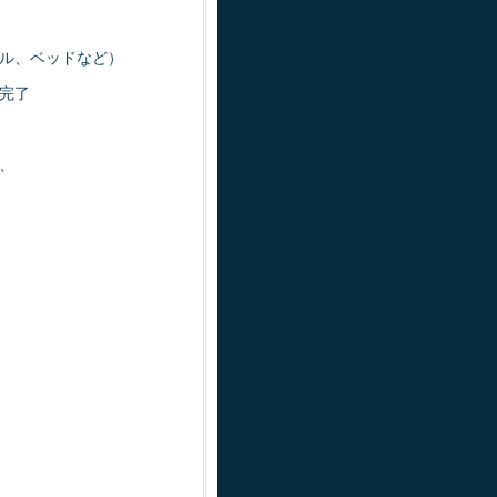
ル、ベッドなど）
完了
、