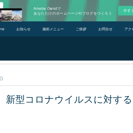
Ameba Owndで
今す
あなただけのホームページやブログをつくろう
me
お知らせ
施術メニュー
ご挨拶
お問合せ
アク
30
】新型コロナウイルスに対する