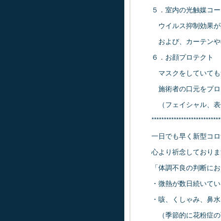
５．室内の光触媒コー
ウイルス抑制効果が
および、カーテンや
６．お顔プロテクト
マスクをしていても
施術者の口元をプロ
（フェイシャル、表
****************************
一日でも早く新型コロ
心より祈念しておりま
「体調不良の判断にお
・微熱が数日続いてい
・咳、くしゃみ、鼻水
（季節的に花粉症の