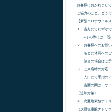
お客様におかれまして
ご協力のほど、どうぞ
【新型コロナウイルス
１．当方にてわずかで
※その際には、既に
２．お客様へのお願い
もとに体調へのご
該当の場合はご予約
３．ご来店時の対応
入口にて手指のアル
当面の間は、サロン
〔追加対策〕
４．次亜塩素酸ナトリ
（次亜塩素酸ナトリウ