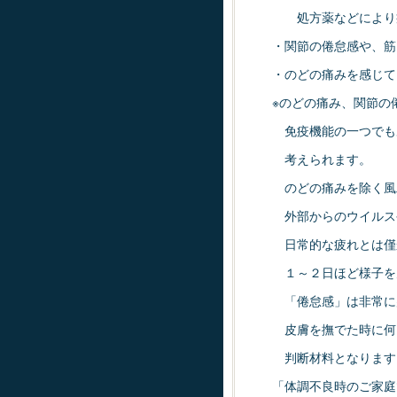
処方薬などにより症
・関節の倦怠感や、筋
・のどの痛みを感じて
※のどの痛み、関節の
免疫機能の一つでも
考えられます。
のどの痛みを除く風
外部からのウイルス
日常的な疲れとは僅
１～２日ほど様子を
「倦怠感」は非常に
皮膚を撫でた時に何
判断材料となります
「体調不良時のご家庭