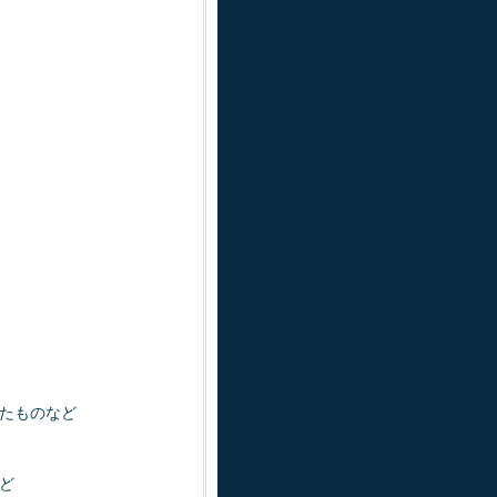
たものなど
ど