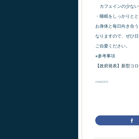
カフェインの少ない
・睡眠をしっかりとと
お身体と毎日向き合う
なりますので、ぜひ日
ご自愛ください。
※参考事項
【政府発表】新型コロ
news
(
44
)