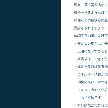
現在、厚生労働省から
様子を見るような対応
発熱などの症状が発生
受診をされますように
体調不良の際には以下
・熱がない場合は、長
長湯になりすぎると
・入浴後は、できるだ
・体調不良時は栄養補
エネルギー消費が大
消化の良い、かつ身
（ショウガやトウガ
おすすめです）
・水分摂取はできれば