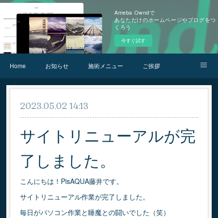
Ameba Owndで
あなただけのホームページやブログをつ
くろう
今すぐ試す
Home
お知らせ
施術メニュー
ご挨拶
お問合せ
アクセス
2023.05.02 14:13
サイトリニューアルが完
了しました。
こんにちは！PisAQUA藤井です。
サイトリニューアル作業が完了しました。
毎日がパソコン作業と睡魔との闘いでした（笑）