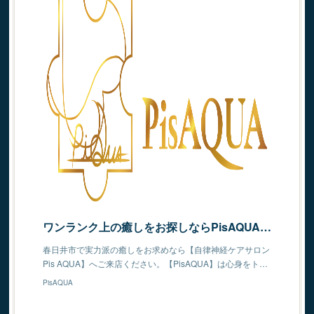
ワンランク上の癒しをお探しならPisAQUAへ | 自律神経ケアサロン Pis AQUA | 愛知県｜春日井｜自律神経｜癒し｜男性可｜リラクゼーション|自律神経春日井｜メンタルヘルス｜講師
春日井市で実力派の癒しをお求めなら【自律神経ケアサロン
Pis AQUA】へご来店ください。【PisAQUA】は心身をト…
PisAQUA