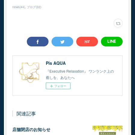
news
(
44
)
ブログ
(
32
)
Pis AQUA
『Executive Relaxation』 ワンランク上の
癒しを、あなたへ
フォロー
関連記事
店舗閉店のお知らせ