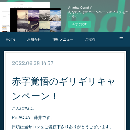
Ameba Owndで
あなただけのホームページやブログをつ
くろう
今すぐ試す
Home
お知らせ
施術メニュー
ご挨拶
お問合せ
アクセス
2022.06.28 14:57
赤字覚悟のギリギリキャ
ンペーン！
こんにちは。
Pis AQUA 藤井です。
日頃は当サロンをご愛顧下さりありがとうございます。