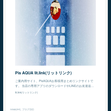
Pis AQUA lit.link(リットリンク)
ご案内用サイト、PisAQUAお客様用まとめリンクサイトで
す。 当店の専用アプリのダウンロードやLINEのお友達追…
lit.link(リットリンク)
news
(
44
)
ブログ
(
32
)