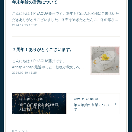
年末年始の営業について
こんにちは！PisAQUA藤井です。本年も沢山のお客様にご来店いた
だきありがとうございました。冬至を過ぎたとたんに、冬の寒さ…
2024.12.25 16:12
７周年！ありがとうございます。
こんにちは！PisAQUA藤井です。
⁡&nbsp;&nbsp;最近やっと、朝晩が秋めいて…
2024.09.30 16:25
2022.01.01 01:00
2021.11.26 00:20
新年のご挨拶！【新春特
年末年始の営業につい
別企画】
て
0
コメント