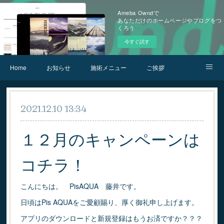
Ameba Owndで
あなただけのホームページやブログをつ
くろう
今すぐ試す
Home
お知らせ
施術メニュー
ご挨拶
お問合せ
アクセス
2021.12.10 13:34
１２月のキャンペーンは
コチラ！
こんにちは。 PisAQUA 藤井です。
日頃はPis AQUAをご愛顧賜り、厚く御礼申し上げます。
アプリのダウンロードと新規登録はもうお済ですか？？？